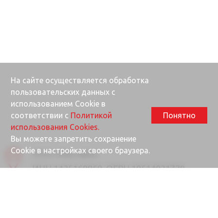
На сайте осуществляется обработка
пользовательских данных с
использованием Cookie в
соответствии с
Политикой
Понятно
использования Cookies.
Вы можете запретить сохранение
Cookie в настройках своего браузера.
ООО «Ректайм»
ИНН 1435160869, ОГРН 10514021730
677000, Республика Саха (Якутия), г.
Якутск, ул. Губина, 25/1