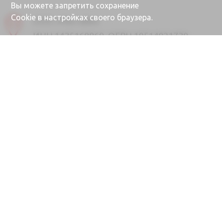
Вы можете запретить сохранение
Cookie в настройках своего браузера.
ООО «Ректайм»
ИНН 1435160869, ОГРН 10514021730
677000, Республика Саха (Якутия), г.
Якутск, ул. Губина, 25/1
Почта
info@rektime.ru
Отдел продаж
8 (4112) 31-80-90