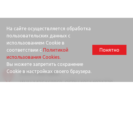
На сайте осуществляется обработка
пользовательских данных с
использованием Cookie в
соответствии с
Политикой
Понятно
использования Cookies.
Вы можете запретить сохранение
Cookie в настройках своего браузера.
ООО «Ректайм»
ИНН 1435160869, ОГРН 10514021730
677000, Республика Саха (Якутия), г.
Якутск, ул. Губина, 25/1
Почта
info@rektime.ru