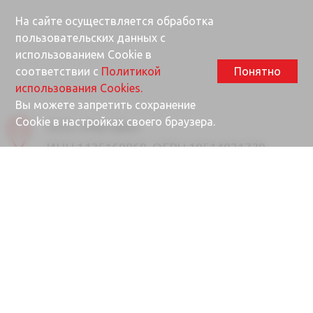
На сайте осуществляется обработка
пользовательских данных с
использованием Cookie в
соответствии с
Политикой
Понятно
использования Cookies.
Вы можете запретить сохранение
Cookie в настройках своего браузера.
ООО «Ректайм»
ИНН 1435160869, ОГРН 10514021730
677000, Республика Саха (Якутия), г.
Якутск, ул. Губина, 25/1
Почта
info@rektime.ru
Отдел продаж