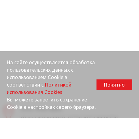
На сайте осуществляется обработка
пользовательских данных с
использованием Cookie в
соответствии с
Политикой
Понятно
использования Cookies.
Вы можете запретить сохранение
Cookie в настройках своего браузера.
ООО «Ректайм»
ИНН 1435160869, ОГРН 10514021730
677000, Республика Саха (Якутия), г.
Якутск, ул. Губина, 25/1